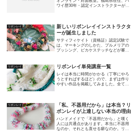
オンライン・対面教室。福島県在住、ハ
ワイ歴30年・認定インストラクターが指
導。体験レッスン2,000円〜、まずは無料
相談会へ。著書「ハワイアンリボンレイ
レシピ本」出版。
新しいリボンレイインストラクタ
リボンレイ
ーが誕生しました
サティフィケイト（資格証）認定試験で
は、マーキングのしかた、プルメリアの
プッシング、ピカケステッチなどが審査
されます。余裕の生徒さんだったのです
が、やはり見知らぬみんなに凝視され緊
張したようです(笑)結果はもちろん合格で
リボンレイ単発講座一覧
リボンレイ
す。山形市在住の佐藤篤子先生の誕生で
レイは本当に時間がかかる（丁寧にやろ
す。
うとすればするほど）ので、まずは作り
やすい作品を掲載してみました。全てオ
ンライン受講可能です。「結婚式で使い
たい」「フラの先生に贈りたい」など用
途をお聞かせいただき提案することも可
能です。
「私、不器用だから」は本当？リ
リボンレイ
ボンレイが上達しない本当の理由
ハンドメイドで「不器用だから」と嘆く
人には共通点があります。本当に不器用
なのか、それとも直せる癖なのか。リボ
ンレイ講師が上達しない人の傾向と対策
を解説します。