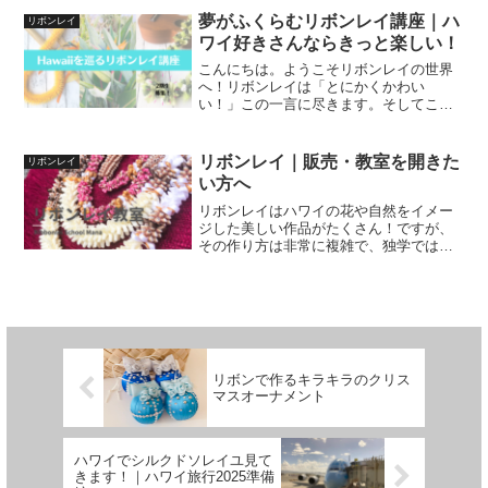
夢がふくらむリボンレイ講座｜ハ
リボンレイ
ワイ好きさんならきっと楽しい！
こんにちは。ようこそリボンレイの世界
へ！リボンレイは「とにかくかわい
い！」この一言に尽きます。そしてこの
技術は非常に水準の高い技術です。ま
た、私はフラもやりますので、今回はフ
ラドレスにも合うようなスタイルのレイ
リボンレイ｜販売・教室を開きた
リボンレイ
を選びました。
い方へ
リボンレイはハワイの花や自然をイメー
ジした美しい作品がたくさん！ですが、
その作り方は非常に複雑で、独学ではな
かなか難しいハンドメイドでもありま
す。個人で楽しむ分には良いのですが、
「料金を頂く」レベルになるにはどうし
たら良いのでしょうか？
リボンで作るキラキラのクリス
マスオーナメント
ハワイでシルクドソレイユ見て
きます！｜ハワイ旅行2025準備