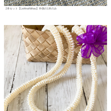
2本セット【LeiAnaNiihau】外側の1本のみ