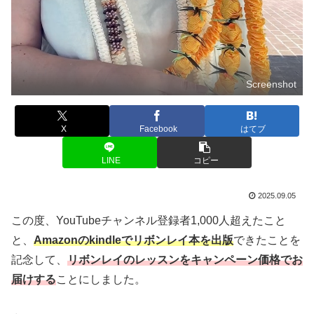
Screenshot
X
Facebook
はてブ
LINE
コピー
2025.09.05
この度、YouTubeチャンネル登録者1,000人超えたこと
と、
Amazonのkindleでリボンレイ本を出版
できたことを
記念して、
リボンレイの
レッスン
をキャンペーン価格でお
届けする
ことにしました。