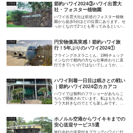
節約ハワイ2024③ハワイ出雲大
ハワイ
社・フォスター植物園
ハワイ出雲大社は前述のフォスター植物
園から徒歩5分ほどの位置にあります。せ
っかくなので2つとも寄ってみるといいで
すね。川沿いに歩くとすぐに見えてきま
すよ。こちらも無料の駐車場がありま
す。今更聞けないハワイの疑問も書きま
円安物価高実感！節約ハワイ旅
ハワイ
した。
行！5年ぶりのハワイ2024①
フライングホヌラニくん、19時チェック
インなので都内の方なら仕事終わりに直
行できていいのではないでしょうか。私
は地方ですが午後ゆっくり出ればいいの
で良かったです。機内食美味しい！
ハワイ到着一日目は眠さとの戦い
ハワイ
｜節約ハワイ2024②カカアコ
ハワイでは無料のフラショーがあちらこ
ちらで開催されています。私はもちろん
フラ大好きなのでとても楽しみです。全
部は行ききれないので（順不同でまとめ
て）3か所紹介しますね。
ホノルル空港からワイキキまでの
ハワイ
安心送迎サービス5選
旅行会社の送迎付きプランでハワイに行