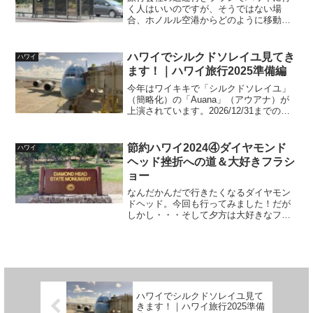
く人はいいのですが、そうではない場
合、ホノルル空港からどのように移動す
るのがコスパがよく安心なのでしょう
か？超円安の現在、少しでも出費は抑え
たいものです。
ハワイでシルクドソレイユ見てき
ハワイ
ます！｜ハワイ旅行2025準備編
今年はワイキキで「シルクドソレイユ」
（簡略化）の「Auana」（アウアナ）が
上演されています。2026/12/31までの公
演なので来年行く人も見れますね！昨年
見た方が「すごくよかった！」と言って
いたので楽しみです♪
節約ハワイ2024④ダイヤモンド
ハワイ
ヘッド挫折への道＆大好きフラシ
ョー
なんだかんだで行きたくなるダイヤモン
ドヘッド。今回も行ってみました！だが
しかし・・・そして夕方は大好きなフラ
ショーへ！まさかのESIMのギガが足りな
い問題に直面しSNSが使えない！フラシ
ョーは配信したい！さてどうするわた
し？
ハワイでシルクドソレイユ見て
きます！｜ハワイ旅行2025準備