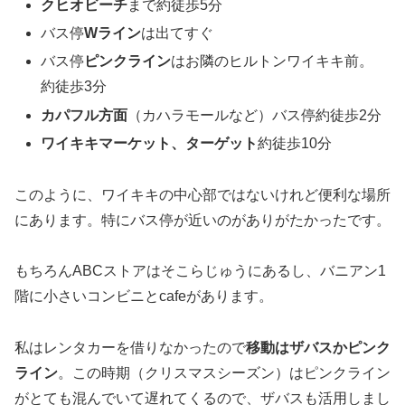
クヒオビーチ
まで約徒歩5分
バス停
Wライン
は出てすぐ
バス停
ピンクライン
はお隣のヒルトンワイキキ前。
約徒歩3分
カパフル方面
（カハラモールなど）バス停約徒歩2分
ワイキキマーケット、ターゲット
約徒歩10分
このように、ワイキキの中心部ではないけれど便利な場所
にあります。特にバス停が近いのがありがたかったです。
もちろんABCストアはそこらじゅうにあるし、バニアン1
階に小さいコンビニとcafeがあります。
私はレンタカーを借りなかったので
移動はザバスかピンク
ライン
。この時期（クリスマスシーズン）はピンクライン
がとても混んでいて遅れてくるので、ザバスも活用しまし