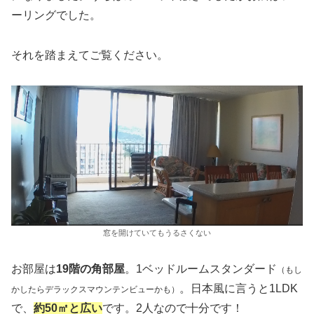
ーリングでした。
それを踏まえてご覧ください。
窓を開けていてもうるさくない
お部屋は
19階の角部屋
。1ベッドルームスタンダード
（もし
。日本風に言うと1LDK
かしたらデラックスマウンテンビューかも）
で、
約50㎡と広い
です。2人なので十分です！